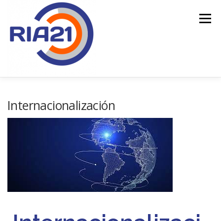
Menú
INICIO
SERVICIOS
TOTALGAC
Internacionalización
FINANCIACIÓN PÚBLICA
CONTACTO