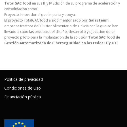
TotalGAC food
en sus III y IV Edición de su programa de aceleración y
consolidación como
Proyecto Innovador al que impulsa y apoya.
El proyecto TotalGAC food a sido mentorizado por
Galacteum
,
empresa tractora del Cluster Alimentario de Galicia con la que se han
llevado a cabo las pruebas del diseño, desarrollo y ejecución de un
proyecto piloto para la implantación de la solución
TotalGAC food de
Gestión Automatizada de Ciberseguridad en las redes IT y OT
.
Política de privacidad
Condiciones de Uso
Financiación pública