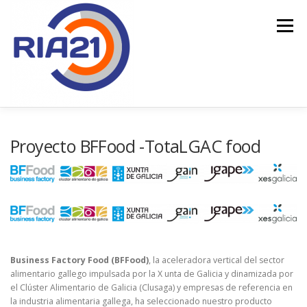
Saltar
al
Menú
contenido
INICIO
SERVICIOS
TOTALGAC
Proyecto BFFood -TotaLGAC food
FINANCIACIÓN PÚBLICA
CONTACTO
Business Factory Food (BFFood)
, la aceleradora vertical del sector
alimentario gallego impulsada por la X unta de Galicia y dinamizada por
el Clúster Alimentario de Galicia (Clusaga) y empresas de referencia en
la industria alimentaria gallega, ha seleccionado nuestro producto